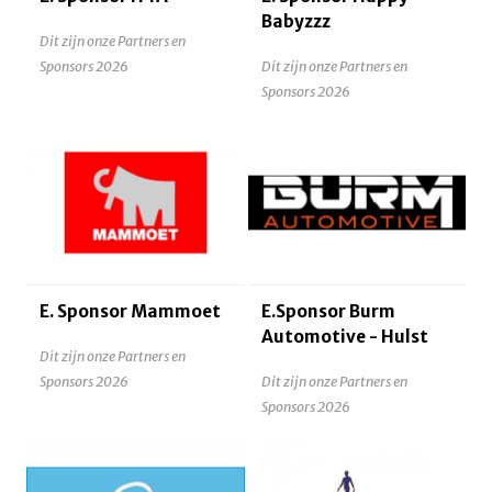
Babyzzz
Dit zijn onze Partners en
Sponsors 2026
Dit zijn onze Partners en
Sponsors 2026
E. Sponsor Mammoet
E.Sponsor Burm
Automotive - Hulst
Dit zijn onze Partners en
Sponsors 2026
Dit zijn onze Partners en
Sponsors 2026