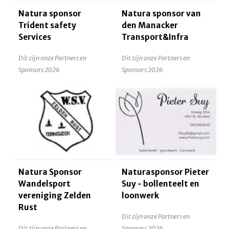
Natura sponsor
Natura sponsor van
Trident safety
den Manacker
Services
Transport&Infra
Dit zijn onze Partners en
Dit zijn onze Partners en
Sponsors 2026
Sponsors 2026
Natura Sponsor
Naturasponsor Pieter
Wandelsport
Suy - bollenteelt en
vereniging Zelden
loonwerk
Rust
Dit zijn onze Partners en
Dit zijn onze Partners en
Sponsors 2026