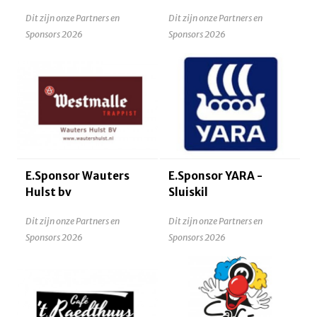
Dit zijn onze Partners en
Dit zijn onze Partners en
Sponsors 2026
Sponsors 2026
E.Sponsor Wauters
E.Sponsor YARA -
Hulst bv
Sluiskil
Dit zijn onze Partners en
Dit zijn onze Partners en
Sponsors 2026
Sponsors 2026