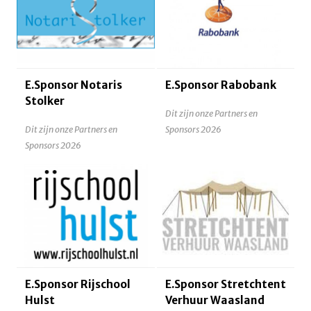
E.Sponsor Notaris
E.Sponsor Rabobank
Stolker
Dit zijn onze Partners en
Dit zijn onze Partners en
Sponsors 2026
Sponsors 2026
E.Sponsor Rijschool
E.Sponsor Stretchtent
Hulst
Verhuur Waasland