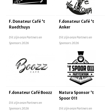
F. Donateur Café 't
F.donateur Café 't
Raedthuys
Anker
Dit zijn onze Partners en
Dit zijn onze Partners en
Sponsors 2026
Sponsors 2026
F.donateur Café Boozz
Natura Sponsor 't
Spoor 011
Dit zijn onze Partners en
Sponsors 2026
Dit zijn onze Partners en