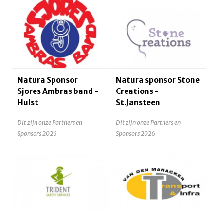
Natura Sponsor
Natura sponsor Stone
Sjores Ambras band -
Creations -
Hulst
St.Jansteen
Dit zijn onze Partners en
Dit zijn onze Partners en
Sponsors 2026
Sponsors 2026