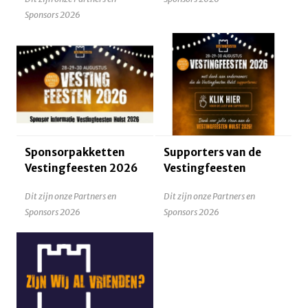
Sponsors 2026
Sponsorpakketten
Supporters van de
Vestingfeesten 2026
Vestingfeesten
Dit zijn onze Partners en
Dit zijn onze Partners en
Sponsors 2026
Sponsors 2026