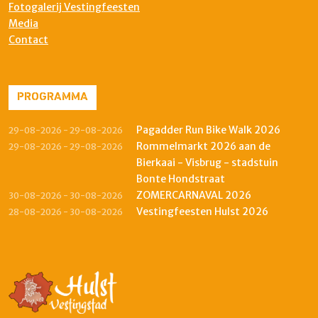
Fotogalerij Vestingfeesten
Media
Contact
PROGRAMMA
Pagadder Run Bike Walk 2026
29-08-2026 - 29-08-2026
Rommelmarkt 2026 aan de
29-08-2026 - 29-08-2026
Bierkaai - Visbrug - stadstuin
Bonte Hondstraat
ZOMERCARNAVAL 2026
30-08-2026 - 30-08-2026
Vestingfeesten Hulst 2026
28-08-2026 - 30-08-2026