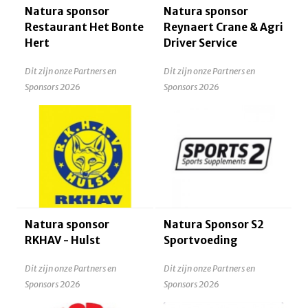
Natura sponsor
Natura sponsor
Restaurant Het Bonte
Reynaert Crane & Agri
Hert
Driver Service
Dit zijn onze Partners en
Dit zijn onze Partners en
Sponsors 2026
Sponsors 2026
Natura sponsor
Natura Sponsor S2
RKHAV - Hulst
Sportvoeding
Dit zijn onze Partners en
Dit zijn onze Partners en
Sponsors 2026
Sponsors 2026