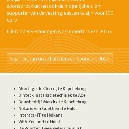
sponsorpakketten ook de mogelijkheid om
supporter van de vestingfeesten te zijn voor 100
euro.
Hieronder vernoemen we supporters van 2026:
Naar Dit zijn onze Partners en Sponsors 2026
Montage de Clercq, te Kapellebrug
Dinteck Installatietechniek te Axel
Bouwbedrijf Merckx te Kapellebrug
Notaris van Goethem te Hulst
Interact-IT te Heikant
WEA Zeeland te Hulst
De Poorter Tweewielers te Hulst