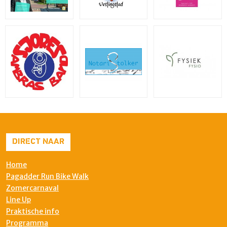
DIRECT NAAR
Home
Pagadder Run Bike Walk
Zomercarnaval
Line Up
Praktische info
Programma