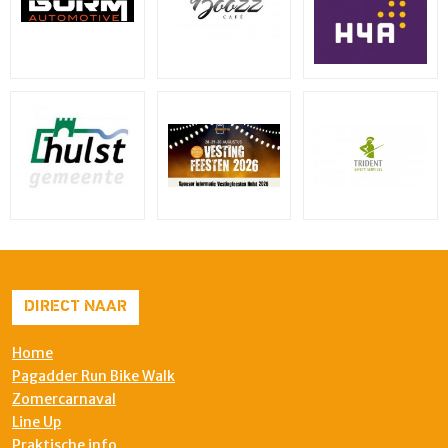
DIRECT NAAR
Home
Pagadder Run Bike Walk
Zomercarnaval
Line Up
Praktische info