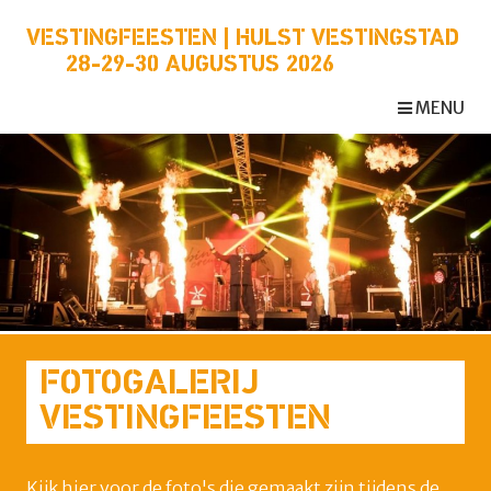
VESTINGFEESTEN | HULST VESTINGSTAD
28-29-30 AUGUSTUS 2026
MENU
FOTOGALERIJ
VESTINGFEESTEN
Kijk hier voor de foto's die gemaakt zijn tijdens de