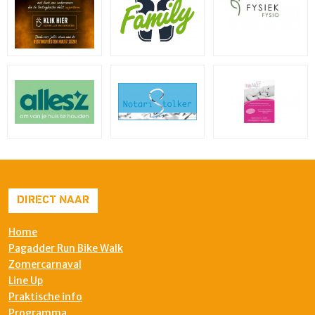
DIRECT NAAR
Home
Pagadder Run Bike Walk
Zomercarnaval
Line Up
Praktische info
Programma