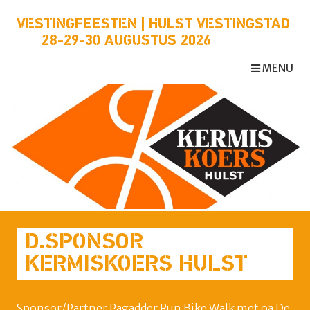
VESTINGFEESTEN | HULST VESTINGSTAD
28-29-30 AUGUSTUS 2026
MENU
D.SPONSOR
KERMISKOERS HULST
Sponsor/Partner Pagadder Run Bike Walk met oa De