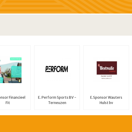
E. Perform Sports BV -
onsor Financieel
E.Sponsor Wauters
Terneuzen
Fit
Hulst bv