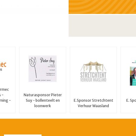
ormec
 -
Naturasponsor Pieter
ming -
Suy - bollenteelt en
E.Sponsor Stretchtent
E. Sp
loonwerk
Verhuur Waasland