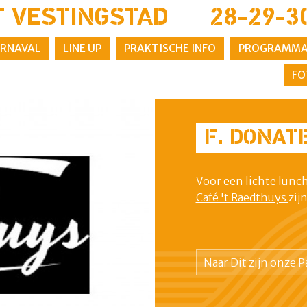
T VESTINGSTAD
28-29-30 
RNAVAL
LINE UP
PRAKTISCHE INFO
PROGRAMM
FO
F. DONAT
Voor een lichte lunc
Café 't Raedthuys
zijn
Naar Dit zijn onze 