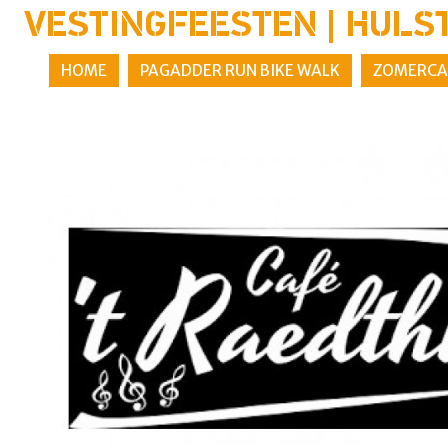
VESTINGFEESTEN | HULS
HOME
PAGADDER RUN BIKE WALK
ZOMERCA