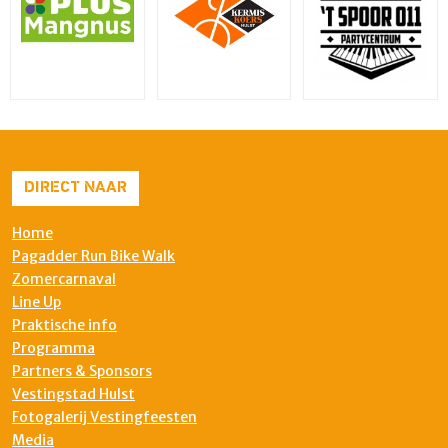
DIRECT NAAR
Home
Pagadder Run Bike Walk
Zomercarnaval
Line Up
Praktische info
Programma
Partners & Sponsors
Vestingstad Hulst
Fotogalerij Vestingfeesten
Media