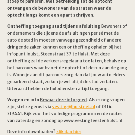
stoep te parkeren.
Met betrekking tot de optocht
ontvangen de bewoners van de straten waar de
optocht langs komt een apart schrijven.
Ontheffing toegang stad tijdens afsluiting
Bewoners of
ondernemers die tijdens de afsluitingen per sé met de
auto de stad in moeten vanwege gezondheid of andere
dringende zaken kunnen een ontheffing ophalen bij het
Infopunt Inulst, Steenstraat 37 te Hulst. Met deze
ontheffing zal de verkeersregelaar u toe laten, behalve op
het parcours waar bv net de optocht of de run aan de gang
is. Woon je aan dit parcours zorg dan dat jouw auto elders
geparkeerd staat, zo kun je wel altijd de stad verlaten.
Uiteraard hebben de hulpdiensten altijd toegang.
Vragen en info
Bewaar deze info goed
. Als er nog vragen
zijn, stel ze gerust via
vesting@hulstnet.nl
of 0114-
319441. Kijk voor het volledige programma en de routes
van zaterdag en zondag op www.vestingfeestenhulst.nl
Deze info downloaden?
klik dan hier