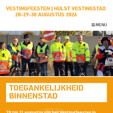
VESTINGFEESTEN | HULST VESTINGSTAD
28-29-30 AUGUSTUS 2026
MENU
TOEGANKELIJKHEID
BINNENSTAD
29 tm 31 augustus zijn het Vestingfeesten in